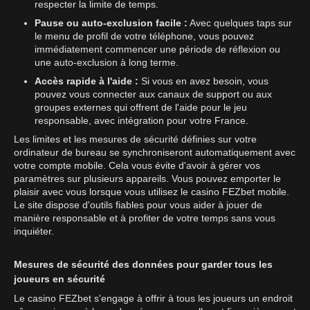
respecter la limite de temps.
Pause ou auto-exclusion facile :
Avec quelques taps sur
le menu de profil de votre téléphone, vous pouvez
immédiatement commencer une période de réflexion ou
une auto-exclusion à long terme.
Accès rapide à l'aide :
Si vous en avez besoin, vous
pouvez vous connecter aux canaux de support ou aux
groupes externes qui offrent de l'aide pour le jeu
responsable, avec intégration pour votre France.
Les limites et les mesures de sécurité définies sur votre
ordinateur de bureau se synchroniseront automatiquement avec
votre compte mobile. Cela vous évite d'avoir à gérer vos
paramètres sur plusieurs appareils. Vous pouvez emporter le
plaisir avec vous lorsque vous utilisez le casino FEZbet mobile.
Le site dispose d'outils fiables pour vous aider à jouer de
manière responsable et à profiter de votre temps sans vous
inquiéter.
Mesures de sécurité des données pour garder tous les
joueurs en sécurité
Le casino FEZbet s'engage à offrir à tous les joueurs un endroit