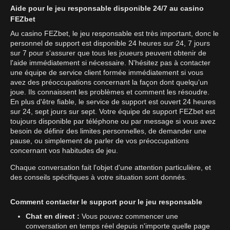
Aide pour le jeu responsable disponible 24/7 au casino
FEZbet
Au casino FEZbet, le jeu responsable est très important, donc le
personnel de support est disponible 24 heures sur 24, 7 jours
sur 7 pour s'assurer que tous les joueurs peuvent obtenir de
l'aide immédiatement si nécessaire. N'hésitez pas à contacter
une équipe de service client formée immédiatement si vous
avez des préoccupations concernant la façon dont quelqu'un
joue. Ils connaissent les problèmes et comment les résoudre.
En plus d'être fiable, le service de support est ouvert 24 heures
sur 24, sept jours sur sept. Votre équipe de support FEZbet est
toujours disponible par téléphone ou par message si vous avez
besoin de définir des limites personnelles, de demander une
pause, ou simplement de parler de vos préoccupations
concernant vos habitudes de jeu.
Chaque conversation fait l'objet d'une attention particulière, et
des conseils spécifiques à votre situation sont donnés.
Comment contacter le support pour le jeu responsable
Chat en direct :
Vous pouvez commencer une
conversation en temps réel depuis n'importe quelle page