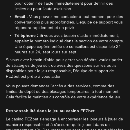
pour obtenir de l'aide immédiatement pour définir des
limites ou pour l'auto-exclusion.
Email :
Vous pouvez me contacter à tout moment pour des
conversations plus approfondies. L'équipe de support vous
répondra rapidement et en privé.
Téléphone :
Si vous avez besoin d'aide immédiatement,
appelez le numéro indiqué dans la section de votre compte.
Une équipe expérimentée de conseillers est disponible 24
heures sur 24, sept jours sur sept.
Si vous avez besoin d'aide pour gérer vos dépôts, voulez parler
de stratégies de jeu sûr, ou avez des questions sur les outils
disponibles pour le jeu responsable, l'équipe de support de
FEZbet est prête à vous aider.
Vous pouvez demander l'accès à des services, comme des
limites de dépôt ou des blocages temporaires, à tout moment.
Cela facilite le maintien du contrôle de votre expérience de jeu.
Responsabilité dans le jeu au casino FEZbet
Le casino FEZbet s'engage à encourager les joueurs à jouer de
manière responsable et à s'assurer qu'ils jouent dans un
environnement sûr. Des protections sont en place pour aider les