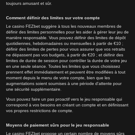
toujours amusant et sûr.
Comment définir des limites sur votre compte
Le casino FEZbet suggère à tous les nouveaux membres de
définir des limites personnelles pour les aider à gérer leur jeu de
manière responsable. Vous pouvez définir des limites de dépôt
quotidiennes, hebdomadaires ou mensuelles à partir de €10 ;
définir des limites de pertes pour vous assurer que vos retraits
ne dépassent pas vos budgets, à partir de €20 ; et définir des
limites de durée de session pour contrôler la durée de votre jeu
en une seule séance. Toutes les limites que vous choisissez
prennent effet immédiatement et peuvent être modifiées à tout
moment depuis le menu de votre compte, bien que les
augmentations soient soumises à une période d'attente pour
une sécurité supplémentaire.
Vous pouvez faire un pas proactif vers le jeu responsable qui
correspond à vos besoins en créant un compte et en définissant
vos propres restrictions de compte.
Moyens de paiement sûrs pour le jeu responsable
Le casino FEZbet propose un certain nombre de moyens sûrs