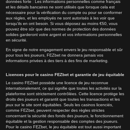
données forte : Les informations personnelles comme français
et les détails bancaires ne sont utilisés que lorsque cela est
nécessaire pour la vérification du compte ou pour se conformer
aux règles, et les employés ne sont autorisés à les voir que
lorsqu'ils en ont besoin. Si vous déposez au moins €50, vous
pouvez être sûr que des normes de protection des données
solides garderont votre argent et vos informations personnelles
en sécurité.
En signe de notre engagement envers le jeu responsable et sûr
pour tous les joueurs, FEZbet ne donnera jamais vos
informations privées à des tiers à des fins de marketing.
Licences pour le casino FEZbet et garantie de jeu équitable
Le casino FEZbet possède une licence de jeu reconnue
internationalement, ce qui signifie que toutes les activités sur la
plateforme sont strictement contrôlées. Cette licence protège les
droits des joueurs et garantit que toutes les transactions et les
jeux sur le site sont équitables. Seuls les casinos licenciés,
comme FEZbet, peuvent respecter des règles strictes
concernant la sécurité des fonds des joueurs, le fonctionnement
équitable et la gestion responsable des comptes des joueurs.
Pour le casino FEZbet, le jeu équitable est tout aussi important