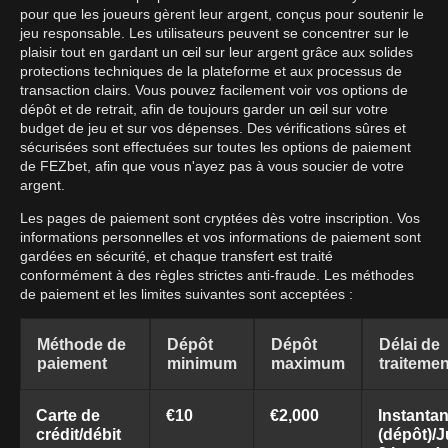
pour que les joueurs gèrent leur argent, conçus pour soutenir le
jeu responsable. Les utilisateurs peuvent se concentrer sur le
plaisir tout en gardant un œil sur leur argent grâce aux solides
protections techniques de la plateforme et aux processus de
transaction clairs. Vous pouvez facilement voir vos options de
dépôt et de retrait, afin de toujours garder un œil sur votre
budget de jeu et sur vos dépenses. Des vérifications sûres et
sécurisées sont effectuées sur toutes les options de paiement
de FEZbet, afin que vous n'ayez pas à vous soucier de votre
argent.
Les pages de paiement sont cryptées dès votre inscription. Vos
informations personnelles et vos informations de paiement sont
gardées en sécurité, et chaque transfert est traité
conformément à des règles strictes anti-fraude. Les méthodes
de paiement et les limites suivantes sont acceptées :
Méthode de
Dépôt
Dépôt
Délai de
paiement
minimum
maximum
traitemen
Carte de
€10
€2,000
Instanta
crédit/débit
(dépôt)/