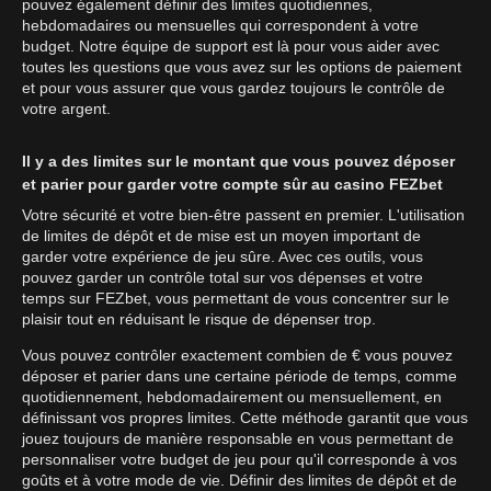
pouvez également définir des limites quotidiennes,
hebdomadaires ou mensuelles qui correspondent à votre
budget. Notre équipe de support est là pour vous aider avec
toutes les questions que vous avez sur les options de paiement
et pour vous assurer que vous gardez toujours le contrôle de
votre argent.
Il y a des limites sur le montant que vous pouvez déposer
et parier pour garder votre compte sûr au casino FEZbet
Votre sécurité et votre bien-être passent en premier. L'utilisation
de limites de dépôt et de mise est un moyen important de
garder votre expérience de jeu sûre. Avec ces outils, vous
pouvez garder un contrôle total sur vos dépenses et votre
temps sur FEZbet, vous permettant de vous concentrer sur le
plaisir tout en réduisant le risque de dépenser trop.
Vous pouvez contrôler exactement combien de € vous pouvez
déposer et parier dans une certaine période de temps, comme
quotidiennement, hebdomadairement ou mensuellement, en
définissant vos propres limites. Cette méthode garantit que vous
jouez toujours de manière responsable en vous permettant de
personnaliser votre budget de jeu pour qu'il corresponde à vos
goûts et à votre mode de vie. Définir des limites de dépôt et de