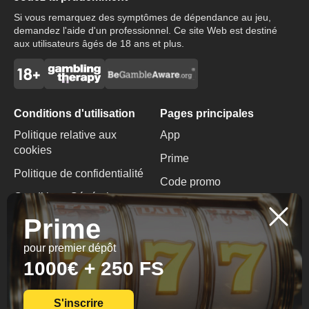
Si vous remarquez des symptômes de dépendance au jeu,
demandez l'aide d'un professionnel. Ce site Web est destiné
aux utilisateurs âgés de 18 ans et plus.
Conditions d'utilisation
Pages principales
Politique relative aux
App
cookies
Prime
Politique de confidentialité
Code promo
Conditions Générales
Aucune prime sans dépôt
Prime
Jeu responsable
pour premier dépôt
Contacts
1000€ + 250 FS
+357 74 146179
info@fezbets.org
S'inscrire