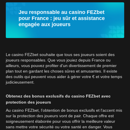
Jeu responsable au casino FEZbet
pour France : jeu sûr et assistance
engagée aux joueurs
Le casino FEZbet souhaite que tous ses joueurs soient des
joueurs responsables. Que vous jouiez depuis France ou
ailleurs, vous pouvez profiter d'un divertissement de premier
plan tout en gardant les choses sûres et amusantes. Il existe
des outils qui peuvent vous aider à gérer votre € et votre temps
judicieusement.
Obtenez des bonus exclusifs du casino FEZbet avec
protection des joueurs
Au casino FEZbet, l'obtention de bonus exclusifs et l'accent mis
sur la protection des joueurs vont de pair. Chaque offre est
soigneusement élaborée pour vous offrir la meilleure valeur
sans mettre votre sécurité ou votre santé en danger. Vous