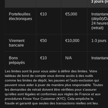
3 jours (r
Portefeuilles
€10
€5,000
Instantan
électroniques
(dépôt)/D
24 heure
(retrait)
Virement
€50
€10,000
1-3 jours
bancaire
Bons
€10
N/A
Instantan
prépayés
Les limites sont là pour vous aider à définir des limites. Votre
tableau de bord de compte vous donne accès à des outils
comme les limites de dépôt, les pauses et l'auto-exclusion qui
peuvent vous aider à jouer de manière plus responsable. Toutes
les demandes de retrait doivent être vérifiées pour s'assurer
qu'elles sont légales et conformes aux règles de France et aux
procédures Know Your Customer (KYC). Cela empêche la
fraude et garantit que seules des transactions réelles ont lieu.