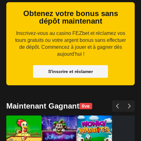
Obtenez votre bonus sans
dépôt maintenant
Inscrivez-vous au casino FEZbet et réclamez vos
tours gratuits ou votre argent bonus sans effectuer
de dépôt. Commencez à jouer et à gagner dès
aujourd'hui !
S'inscrire et réclamer
Maintenant Gagnant