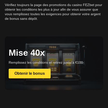
Vérifiez toujours la page des promotions du casino FEZbet pour
obtenir les conditions les plus à jour afin de vous assurer que
vous remplissez toutes les exigences pour obtenir votre argent
de bonus sans dépôt.
Mise 40x
Remplissez les conditions et retirez jusqu'à €100
Obtenir le bonus