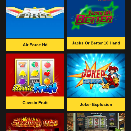
Jacks Or Better 10 Hand
Air Force Hd
Classic Fruit
Joker Explosion