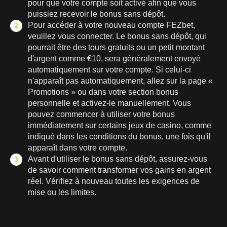
pour que votre compte soit activé afin que vous
puissiez recevoir le bonus sans dépôt.
Pour accéder à votre nouveau compte FEZbet,
veuillez vous connecter. Le bonus sans dépôt, qui
pourrait être des tours gratuits ou un petit montant
d'argent comme €10, sera généralement envoyé
automatiquement sur votre compte. Si celui-ci
n'apparaît pas automatiquement, allez sur la page «
Promotions » ou dans votre section bonus
personnelle et activez-le manuellement. Vous
pouvez commencer à utiliser votre bonus
immédiatement sur certains jeux de casino, comme
indiqué dans les conditions du bonus, une fois qu'il
apparaît dans votre compte.
Avant d'utiliser le bonus sans dépôt, assurez-vous
de savoir comment transformer vos gains en argent
réel. Vérifiez à nouveau toutes les exigences de
mise ou les limites.