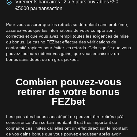
Virements bancaires : 2 à 5 jours ouvrables €50
€5000 par transaction
Pour vous assurer que les retraits se déroulent sans problème,
assurez-vous que les informations de votre compte sont
correctes et que vous avez rempli toutes les exigences de mise
du bonus. Le casino FEZbet effectue des vérifications de
conformité rapides pour éviter les retards. Cela signifie que vous
pouvez toujours obtenir vos gains, que vous encaissiez un
bonus sans dépôt ou un gros jackpot.
Combien pouvez-vous
retirer de votre bonus
FEZbet
Les gains des bonus sans dépôt ne peuvent être retirés qu'à
concurrence d'un certain montant. Il est très important de
connaître ces limites car elles ont un effet direct sur le montant
de vos gains bonus que vous pouvez encaisser après avoir