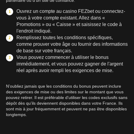
partenaire ou d'un site de confiance.
Ouvrez un compte au casino FEZbet ou connectez-
vous à votre compte existant. Allez dans «
Promotions » ou « Caisse » et saisissez le code à
l'endroit indiqué.
Remplissez toutes les conditions spécifiques,
comme prouver votre âge ou fournir des informations
de base sur votre français.
Vous pouvez commencer à utiliser le bonus
immédiatement, et vous pouvez gagner de l'argent
réel après avoir rempli les exigences de mise.
N'oubliez jamais que les conditions du bonus peuvent inclure
des exigences de mise ou des limites sur le montant que vous
pouvez retirer. Il est préférable d'utiliser les codes exclusifs sans
dépôt dès qu'ils deviennent disponibles dans votre France. Ils
sont mis à jour fréquemment et peuvent ne pas être disponibles
longtemps.