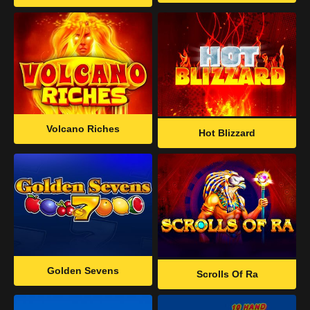
Moyens de paiement populaires au casino FEZbet
Combien pouvez-vous retirer de votre bonus FEZbet
Bonus de bienvenue au casino FEZbet
Volcano Riches
Hot Blizzard
Golden Sevens
Scrolls Of Ra