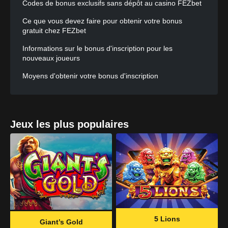
Codes de bonus exclusifs sans dépôt au casino FEZbet
Ce que vous devez faire pour obtenir votre bonus
gratuit chez FEZbet
Informations sur le bonus d'inscription pour les
nouveaux joueurs
Moyens d'obtenir votre bonus d'inscription
Le bonus sans dépôt du casino FEZbet est assorti de
conditions et d'exigences de mise que vous devez
comprendre avant de pouvoir encaisser vos gains
Jeux les plus populaires
Jeux pouvant être joués avec des bonus sans dépôt
Machines à sous
Jeu de jeux de table
Casino en direct
Règles des jeux
5 Lions
Options de dépôt et de paiement au casino FEZbet
Giant’s Gold