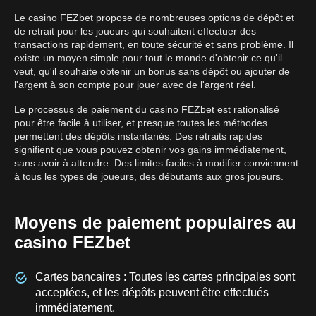
Le casino FEZbet propose de nombreuses options de dépôt et
de retrait pour les joueurs qui souhaitent effectuer des
transactions rapidement, en toute sécurité et sans problème. Il
existe un moyen simple pour tout le monde d'obtenir ce qu'il
veut, qu'il souhaite obtenir un bonus sans dépôt ou ajouter de
l'argent à son compte pour jouer avec de l'argent réel.
Le processus de paiement du casino FEZbet est rationalisé
pour être facile à utiliser, et presque toutes les méthodes
permettent des dépôts instantanés. Des retraits rapides
signifient que vous pouvez obtenir vos gains immédiatement,
sans avoir à attendre. Des limites faciles à modifier conviennent
à tous les types de joueurs, des débutants aux gros joueurs.
Moyens de paiement populaires au
casino FEZbet
Cartes bancaires : Toutes les cartes principales sont
acceptées, et les dépôts peuvent être effectués
immédiatement.